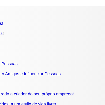
st
ss
!
r Pessoas
r Amigos e Influenciar Pessoas
rado a criador do seu próprio emprego!
das, a um estilo de vida livre!