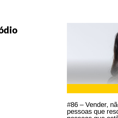
ódio
#86 – Vender, n
pessoas que res