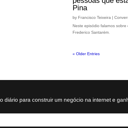
pessoas que estã
Pina
by
Francisco Teixeira
|
Conver
Neste episódio falamos sobre 
Frederico Santarém.
« Older Entries
diário para construir um negócio na internet e gan