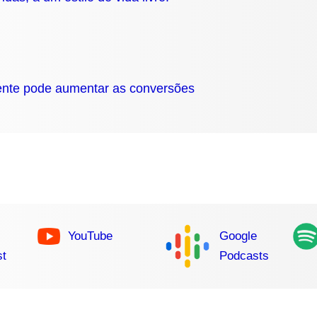
iente pode aumentar as conversões
YouTube
Google
st
Podcasts