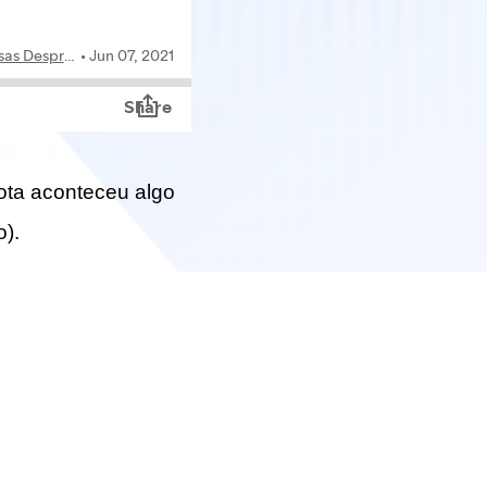
ota aconteceu algo
o).