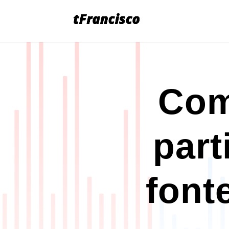
Com
part
font