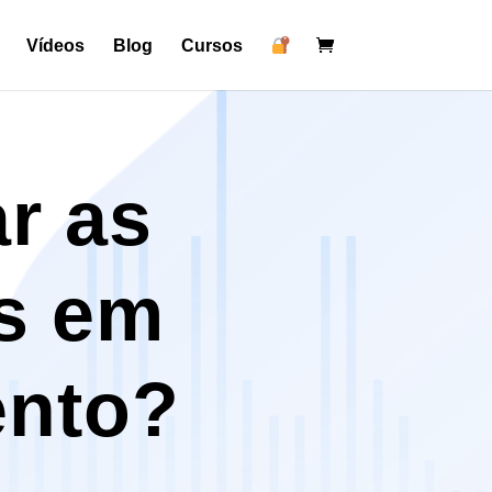
Vídeos
Blog
Cursos
r as
as em
ento?