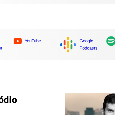
YouTube
Google
st
Podcasts
ódio